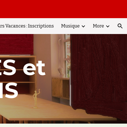
ion
rs Vacances : Inscriptions
Musique
More
S et
NS